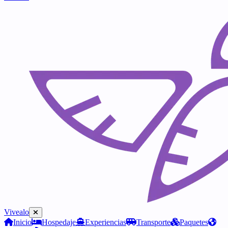
Vivealo
Inicio
Hospedaje
Experiencias
Transporte
Paquetes