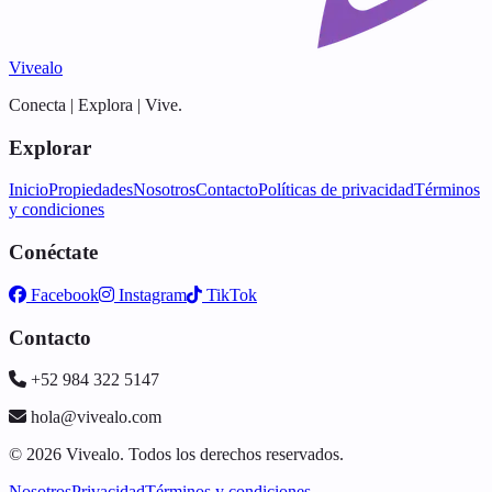
Vivealo
Conecta | Explora | Vive.
Explorar
Inicio
Propiedades
Nosotros
Contacto
Políticas de privacidad
Términos
y condiciones
Conéctate
Facebook
Instagram
TikTok
Contacto
+52 984 322 5147
hola@vivealo.com
© 2026 Vivealo. Todos los derechos reservados.
Nosotros
Privacidad
Términos y condiciones