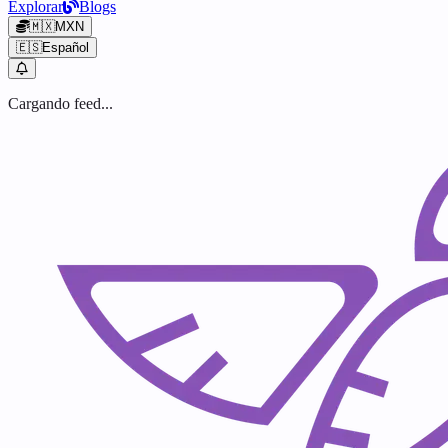
Explorar
Blogs
🇲🇽
MXN
🇪🇸
Español
Cargando feed...