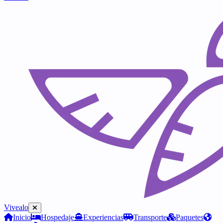
Vivealo
Inicio
Hospedaje
Experiencias
Transporte
Paquetes